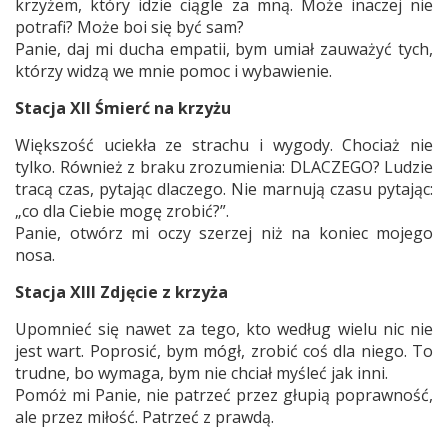
krzyżem, który idzie ciągle za mną. Może inaczej nie
potrafi? Może boi się być sam?
Panie, daj mi ducha empatii, bym umiał zauważyć tych,
którzy widzą we mnie pomoc i wybawienie.
Stacja XII Śmierć na krzyżu
Większość uciekła ze strachu i wygody. Chociaż nie
tylko. Również z braku zrozumienia: DLACZEGO? Ludzie
tracą czas, pytając dlaczego. Nie marnują czasu pytając:
„co dla Ciebie mogę zrobić?”.
Panie, otwórz mi oczy szerzej niż na koniec mojego
nosa.
Stacja XIII Zdjęcie z krzyża
Upomnieć się nawet za tego, kto według wielu nic nie
jest wart. Poprosić, bym mógł, zrobić coś dla niego. To
trudne, bo wymaga, bym nie chciał myśleć jak inni.
Pomóż mi Panie, nie patrzeć przez głupią poprawność,
ale przez miłość. Patrzeć z prawdą.