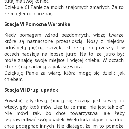
tutaj ma swój koniec.
Dziękuję Ci Panie za moich znajomych zmarłych. Za to,
że mogłem ich poznać.
Stacja VI Pomocna Weronika
Kiedy pomagam wśród bezdomnych, widzę twarze,
które są naznaczone przeszłością. Nosy z niejedną
odciśniętą pięścią, szczęki, które sporo przeszły. I w
oczach nadzieja na lepsze jutro. Na to, że jutro być
może znajdę swoje miejsce i więcej chleba. W oczach,
które lśnią nadzieją zapala się wiara.
Dziękuję Panie za wiarę, którą mogę się dzielić jak
chlebem.
Stacja VII Drugi upadek
Powstać, gdy drwią, śmieją się, szczują jest łatwiej niż
wtedy, gdy ktoś mówi „leż tu ze mną, nie jest tak źle”.
Nie mówi tak, bo chce towarzystwa, ale żeby
usprawiedliwić swój upadek. Wielu ludzi idących na dno,
chce pociągnąć innych. Nie dlatego, że im to pomoże,