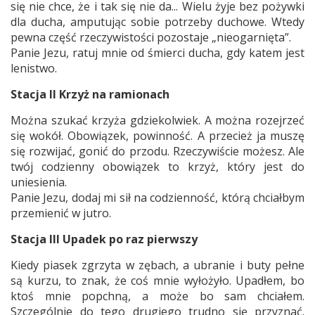
się nie chce, że i tak się nie da... Wielu żyje bez pożywki
dla ducha, amputując sobie potrzeby duchowe. Wtedy
pewna część rzeczywistości pozostaje „nieogarnięta”.
Panie Jezu, ratuj mnie od śmierci ducha, gdy katem jest
lenistwo.
Stacja II Krzyż na ramionach
Można szukać krzyża gdziekolwiek. A można rozejrzeć
się wokół. Obowiązek, powinność. A przecież ja muszę
się rozwijać, gonić do przodu. Rzeczywiście możesz. Ale
twój codzienny obowiązek to krzyż, który jest do
uniesienia.
Panie Jezu, dodaj mi sił na codzienność, którą chciałbym
przemienić w jutro.
Stacja III Upadek po raz pierwszy
Kiedy piasek zgrzyta w zębach, a ubranie i buty pełne
są kurzu, to znak, że coś mnie wyłożyło. Upadłem, bo
ktoś mnie popchną, a może bo sam chciałem.
Szczególnie do tego drugiego trudno się przyznać.