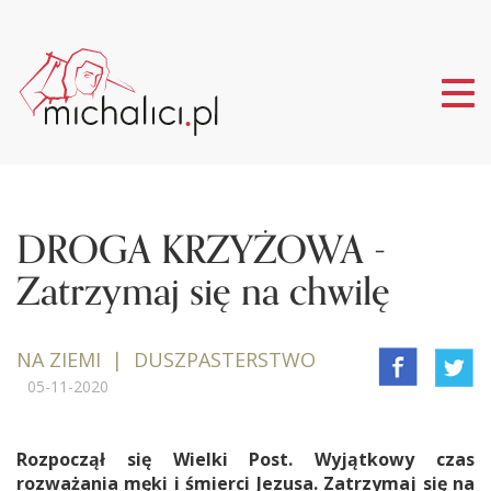
Tog
nav
DROGA KRZYŻOWA -
Zatrzymaj się na chwilę
NA ZIEMI | DUSZPASTERSTWO
05-11-2020
Rozpoczął się Wielki Post. Wyjątkowy czas
rozważania męki i śmierci Jezusa. Zatrzymaj się na