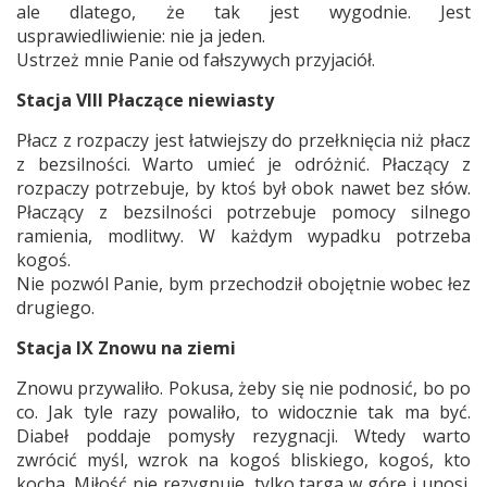
ale dlatego, że tak jest wygodnie. Jest
usprawiedliwienie: nie ja jeden.
Ustrzeż mnie Panie od fałszywych przyjaciół.
Stacja VIII Płaczące niewiasty
Płacz z rozpaczy jest łatwiejszy do przełknięcia niż płacz
z bezsilności. Warto umieć je odróżnić. Płaczący z
rozpaczy potrzebuje, by ktoś był obok nawet bez słów.
Płaczący z bezsilności potrzebuje pomocy silnego
ramienia, modlitwy. W każdym wypadku potrzeba
kogoś.
Nie pozwól Panie, bym przechodził obojętnie wobec łez
drugiego.
Stacja IX Znowu na ziemi
Znowu przywaliło. Pokusa, żeby się nie podnosić, bo po
co. Jak tyle razy powaliło, to widocznie tak ma być.
Diabeł poddaje pomysły rezygnacji. Wtedy warto
zwrócić myśl, wzrok na kogoś bliskiego, kogoś, kto
kocha. Miłość nie rezygnuje, tylko targa w górę i unosi.