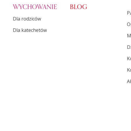
WYCHOWANIE
BLOG
P
Dla rodziców
O
Dla katechetów
M
D
K
K
A