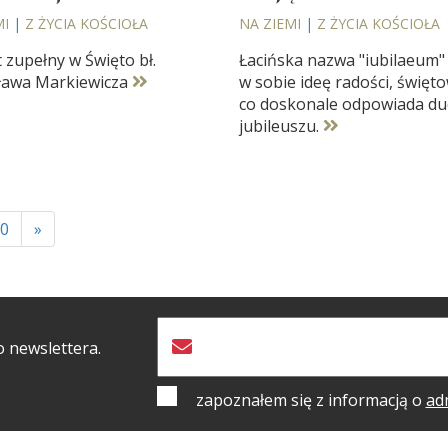
MI
|
Z ŻYCIA KOŚCIOŁA
NA ZIEMI
|
Z ŻYCIA KOŚCIOŁA
 zupełny w Święto bł.
Łacińska nazwa "iubilaeum" 
ława Markiewicza
w sobie ideę radości, święt
co doskonale odpowiada d
jubileuszu.
0
»
o newslettera.
zapoznałem się z informacją o
ad