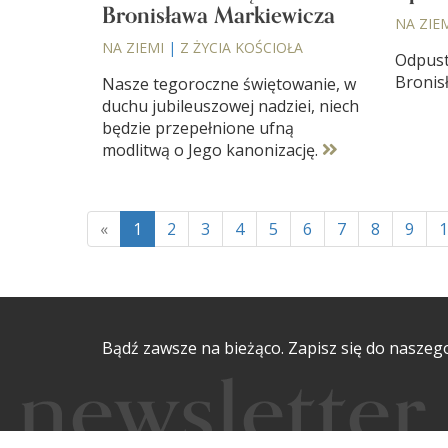
Bronisława Markiewicza
NA ZIE
NA ZIEMI
|
Z ŻYCIA KOŚCIOŁA
Odpust
Bronis
Nasze tegoroczne świętowanie, w
duchu jubileuszowej nadziei, niech
będzie przepełnione ufną
modlitwą o Jego kanonizację.
«
1
2
3
4
5
6
7
8
9
1
Bądź zawsze na bieżąco. Zapisz się do naszeg