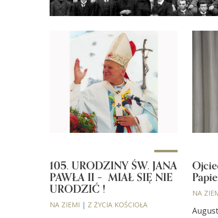
105. URODZINY ŚW. JANA
Ojcie
PAWŁA II – MIAŁ SIĘ NIE
Papie
URODZIĆ !
NA ZIE
NA ZIEMI
|
Z ŻYCIA KOŚCIOŁA
Augusti