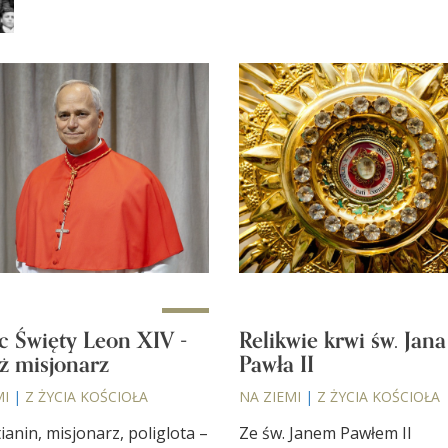
c Święty Leon XIV -
Relikwie krwi św. Jana
ż misjonarz
Pawła II
MI
|
Z ŻYCIA KOŚCIOŁA
NA ZIEMI
|
Z ŻYCIA KOŚCIOŁA
anin, misjonarz, poliglota –
Ze św. Janem Pawłem II