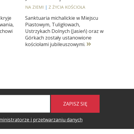
NA ZIEMI
|
Z ŻYCIA KOŚCIOŁA
kryje
Sanktuaria michalickie w Miejscu
owania,
Piastowym, Tuligłowach,
uchowi
Ustrzykach Dolnych (Jasień) oraz w
Górkach zostały ustanowione
kościołami jubileuszowymi.
ZAPISZ SIĘ
ministratorze i przetwarzaniu danych