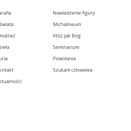
arafie
Nawiedzenie figury
świata
Michalineum
łodzież
Któż jak Bóg
zieła
Seminarium
uria
Powołania
ontakt
Szukam człowieka
ktualności