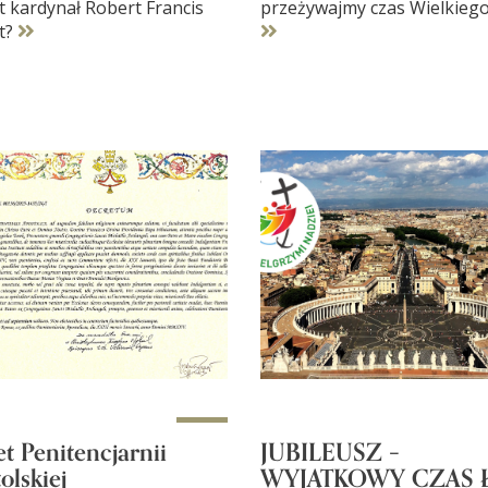
t kardynał Robert Francis
przeżywajmy czas Wielkieg
t?
t Penitencjarnii
JUBILEUSZ –
olskiej
WYJĄTKOWY CZAS Ł