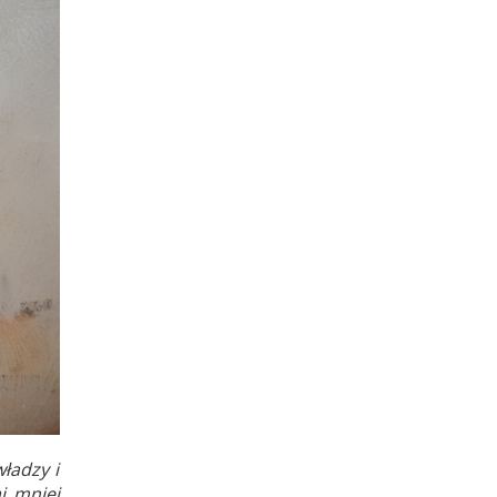
ładzy i
j mniej