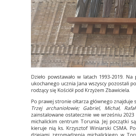
Dzieło powstawało w latach 1993-2019. Na p
ukochanego ucznia Jana wszyscy pozostali poz
rodzący się Kościół pod Krzyżem Zbawiciela.
Po prawej stronie ołtarza głównego znajduje s
Trzej archaniołowie; Gabriel, Michał, Rafał
zainstalowane ostatecznie we wrześniu 2023 r
michalickim centrum Torunia. Jej początki 
kieruje nią ks. Krzysztof Winiarski CSMA. 
dziejami zgromadzenia michalickiego w Tor