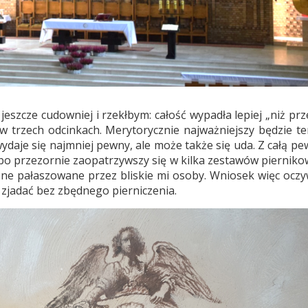
 jeszcze cudowniej i rzekłbym: całość wypadła lepiej „niż pr
 trzech odcinkach. Merytorycznie najważniejszy będzie te
wydaje się najmniej pewny, ale może także się uda. Z całą p
 bo przezornie zaopatrzywszy się w kilka zestawów pierniko
ne pałaszowane przez bliskie mi osoby. Wniosek więc oczyw
e zjadać bez zbędnego pierniczenia.