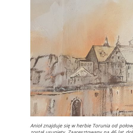
Anioł znajduje się w herbie Torunia od połow
został usunięty. Zaaresztowany na 46 lat do