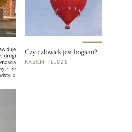
zewiduje
Czy człowiek jest bogiem?
n drugi
NA ZIEMI
|
LUDZIE
ewnością
wych ze
isty: o