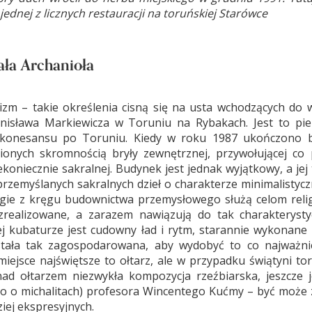
dnej z licznych restauracji na toruńskiej Starówce
ała Archanioła
lizm – takie określenia cisną się na usta wchodzących do 
ronisława Markiewicza w Toruniu na Rybakach. Jest to pie
rekonesansu po Toruniu. Kiedy w roku 1987 ukończono
dzionych skromnością bryły zewnętrznej, przywołującej co
ekoniecznie sakralnej. Budynek jest jednak wyjątkowy, a jej
przemyślanych sakralnych dzieł o charakterze minimalistyc
gie z kręgu budownictwa przemysłowego służą celom relig
realizowane, a zarazem nawiązują do tak charakteryst
j kubaturze jest cudowny ład i rytm, starannie wykonane 
ostała tak zagospodarowana, aby wydobyć to co najważni
iejsce najświętsze to ołtarz, ale w przypadku świątyni tor
ad ołtarzem niezwykła kompozycja rzeźbiarska, jeszcze 
ko o michalitach) profesora Wincentego Kućmy – być może 
ziej ekspresyjnych.