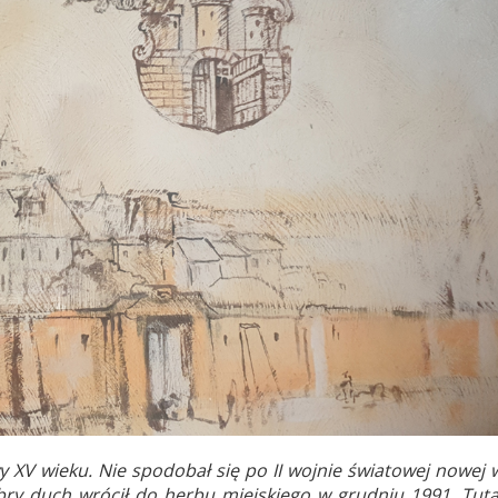
y XV wieku. Nie spodobał się po II wojnie światowej nowej w
bry duch wrócił do herbu miejskiego w grudniu 1991. Tuta