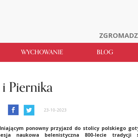
ZGROMADZ
WYCHOWANIE
BLOG
i Piernika
23-10-2023
iającym ponowny przyjazd do stolicy polskiego got
sja naukowa belenistyczna 800-lecie tradycji 