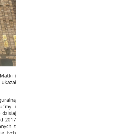
Matki i
 ukazał
iguralną
ućmy i
dzisiaj
Od 2017
anych z
ie tych