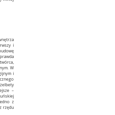
wnętrza
rwszy i
 budowę
 prawda
 twórca,
znym. W
ijnym i
ycznego
żelbety
ejsze –
uńskiej
jedno z
z rzędu