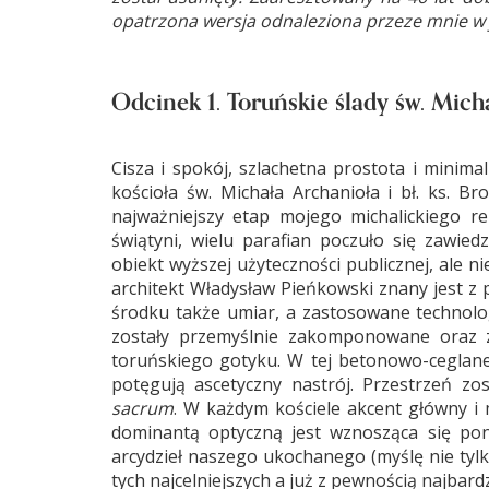
opatrzona wersja odnaleziona przeze mnie w je
Odcinek 1. Toruńskie ślady św. Mich
Cisza i spokój, szlachetna prostota i minima
kościoła św. Michała Archanioła i bł. ks. B
najważniejszy etap mojego michalickiego 
świątyni, wielu parafian poczuło się zawie
obiekt wyższej użyteczności publicznej, ale ni
architekt Władysław Pieńkowski znany jest z 
środku także umiar, a zastosowane technolo
zostały przemyślnie zakomponowane oraz z
toruńskiego gotyku. W tej betonowo-ceglane
potęgują ascetyczny nastrój. Przestrzeń z
sacrum
. W każdym kościele akcent główny i m
dominantą optyczną jest wznosząca się pon
arcydzieł naszego ukochanego (myślę nie tyl
tych najcelniejszych a już z pewnością najbard