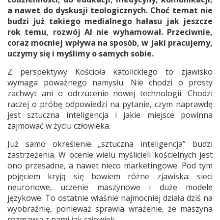
a nawet do dyskusji teologicznych. Choć temat nie
budzi już takiego medialnego hałasu jak jeszcze
rok temu, rozwój AI nie wyhamował. Przeciwnie,
coraz mocniej wpływa na sposób, w jaki pracujemy,
uczymy się i myślimy o samych sobie.
Z perspektywy Kościoła katolickiego to zjawisko
wymaga poważnego namysłu. Nie chodzi o prosty
zachwyt ani o odrzucenie nowej technologii. Chodzi
raczej o próbę odpowiedzi na pytanie, czym naprawdę
jest sztuczna inteligencja i jakie miejsce powinna
zajmować w życiu człowieka.
Już samo określenie „sztuczna inteligencja” budzi
zastrzeżenia. W ocenie wielu myślicieli kościelnych jest
ono przesadne, a nawet nieco marketingowe. Pod tym
pojęciem kryją się bowiem różne zjawiska: sieci
neuronowe, uczenie maszynowe i duże modele
językowe. To ostatnie właśnie najmocniej działa dziś na
wyobraźnię, ponieważ sprawia wrażenie, że maszyna
rozmawia z nami jak człowiek.