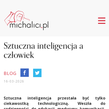
Tog
nav
Sztuczna inteligencja a
człowiek
BLOG
16-03-2026
Sztuczna inteligencja przestała być tylko
ciekawostką technologiczną. Weszła do
codzienności, do edukacji, medycyny, komunikacji,