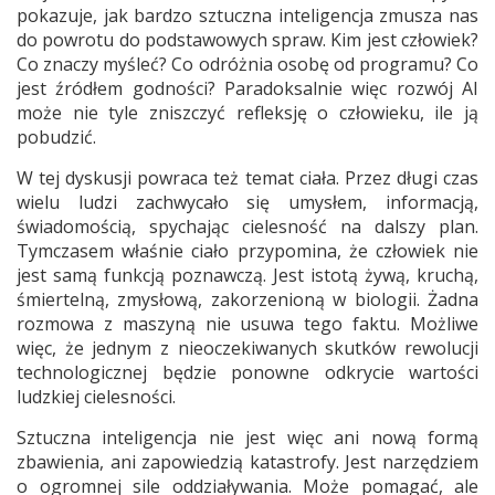
pokazuje, jak bardzo sztuczna inteligencja zmusza nas
do powrotu do podstawowych spraw. Kim jest człowiek?
Co znaczy myśleć? Co odróżnia osobę od programu? Co
jest źródłem godności? Paradoksalnie więc rozwój AI
może nie tyle zniszczyć refleksję o człowieku, ile ją
pobudzić.
W tej dyskusji powraca też temat ciała. Przez długi czas
wielu ludzi zachwycało się umysłem, informacją,
świadomością, spychając cielesność na dalszy plan.
Tymczasem właśnie ciało przypomina, że człowiek nie
jest samą funkcją poznawczą. Jest istotą żywą, kruchą,
śmiertelną, zmysłową, zakorzenioną w biologii. Żadna
rozmowa z maszyną nie usuwa tego faktu. Możliwe
więc, że jednym z nieoczekiwanych skutków rewolucji
technologicznej będzie ponowne odkrycie wartości
ludzkiej cielesności.
Sztuczna inteligencja nie jest więc ani nową formą
zbawienia, ani zapowiedzią katastrofy. Jest narzędziem
o ogromnej sile oddziaływania. Może pomagać, ale